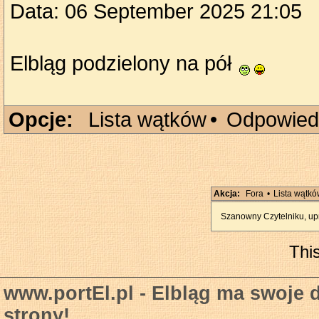
Data: 06 September 2025 21:05
Elbląg podzielony na pół
Opcje:
Lista wątków
•
Odpowied
Akcja:
Fora
•
Lista wątk
Szanowny Czytelniku, upr
Thi
www.portEl.pl - Elbląg ma swoje 
strony!