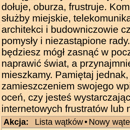
dołuje, oburza, frustruje. Kom
służby miejskie, telekomunika
architekci i budowniczowie c
pomysły i niezastąpione rady.
będziesz mógł zasnąć w pocz
naprawić świat, a przynajmnie
mieszkamy. Pamiętaj jednak,
zamieszczeniem swojego wpis
oceń, czy jesteś wystarczają
internetowych frustratów lub
Akcja:
Lista wątków
•
Nowy wąte