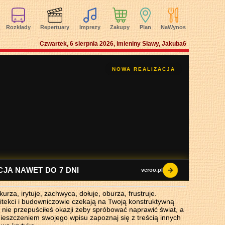
Rozkłady
Repertuary
Imprezy
Zakupy
Plan
NaWynos
Czwartek, 6 sierpnia 2026, imieniny Sławy, Jakuba
6
za, irytuje, zachwyca, dołuje, oburza, frustruje.
chitekci i budowniczowie czekają na Twoją konstruktywną
 nie przepuściłeś okazji żeby spróbować naprawić świat, a
ieszczeniem swojego wpisu zapoznaj się z treścią innych