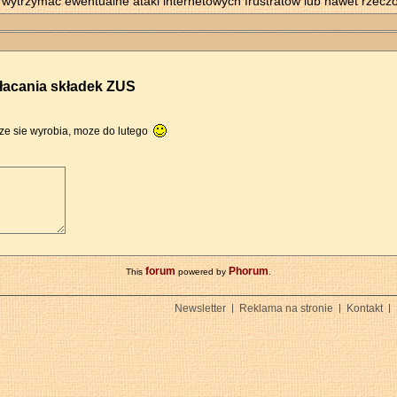
y wytrzymać ewentualne ataki internetowych frustratów lub nawet rzecz
łacania składek ZUS
ze sie wyrobia, moze do lutego
forum
Phorum
This
powered by
.
Newsletter
Reklama na stronie
Kontakt