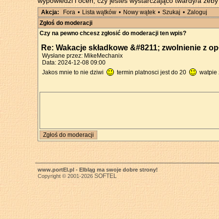
wypowiedzi i oceń, czy jesteś wystarczająco twardy/a żeb
Akcja:
Fora
•
Lista wątków
•
Nowy wątek
•
Szukaj
•
Zaloguj
Zgłoś do moderacji
Czy na pewno chcesz zgłosić do moderacji ten wpis?
Re: Wakacje składkowe &#8211; zwolnienie z op
Wysłane przez: MikeMechanix
Data: 2024-12-08 09:00
Jakos mnie to nie dziwi
termin platnosci jest do 20
watpie 
www.portEl.pl - Elbląg ma swoje dobre strony!
SOFTEL
Copyright © 2001-2026