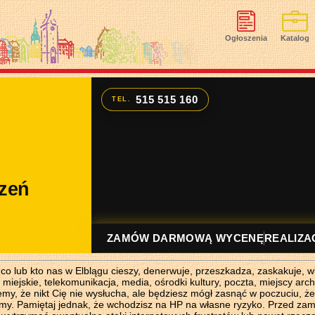
Ogłoszenia
Katalog
lub kto nas w Elblągu cieszy, denerwuje, przeszkadza, zaskakuje, wkur
y miejskie, telekomunikacja, media, ośrodki kultury, poczta, miejscy ar
emy, że nikt Cię nie wysłucha, ale będziesz mógł zasnąć w poczuciu, że
kamy. Pamiętaj jednak, że wchodzisz na HP na własne ryzyko. Przed zam