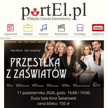
Ogłoszenia
Katalog
Imprezy
Repertuary
Rozkłady
NaWynos