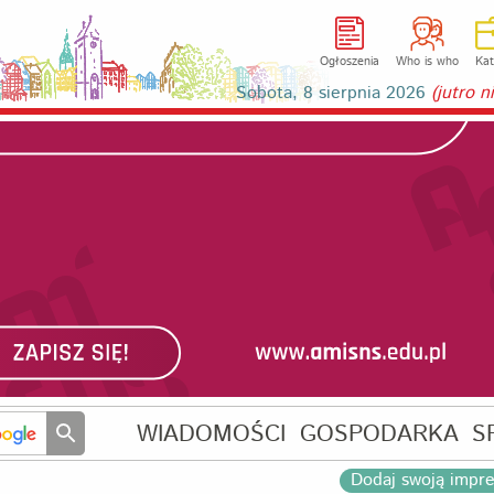
Ogłoszenia
Who is who
Kat
Sobota, 8 sierpnia 2026
(jutro 
WIADOMOŚCI
GOSPODARKA
S
Dodaj swoją impr