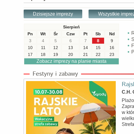
Dzisiejsze imprezy
Wszystkie impre
Sierpień
R
Pn
Wt
Śr
Czw
Pt
Sb
Nd
S
3
4
5
6
7
8
9
F
10
11
12
13
14
15
16
P
17
18
19
20
21
22
23
Zobacz imprezy na planie miasta
Festyny i zabawy
Rajs
C.H. 
Plażo
Zapra
w któ
wielk
Stref