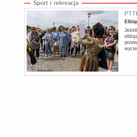
Sport i rekreacja
PTTK
Elblą
Jeżel
elblą
przew
wycie