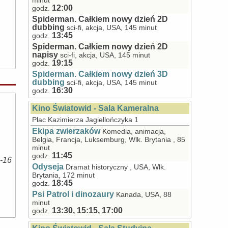
minut
12:00
godz.
Spiderman. Całkiem nowy dzień 2D
dubbing
sci-fi, akcja, USA, 145 minut
13:45
godz.
Spiderman. Całkiem nowy dzień 2D
napisy
sci-fi, akcja, USA, 145 minut
19:15
godz.
Spiderman. Całkiem nowy dzień 3D
dubbing
sci-fi, akcja, USA, 145 minut
16:30
godz.
Kino Światowid - Sala Kameralna
Plac Kazimierza Jagiellończyka 1
Ekipa zwierzaków
Komedia, animacja,
Belgia, Francja, Luksemburg, Wlk. Brytania , 85
minut
11:45
godz.
8-16
Odyseja
Dramat historyczny , USA, Wlk.
Brytania, 172 minut
18:45
godz.
Psi Patrol i dinozaury
Kanada, USA, 88
minut
13:30, 15:15, 17:00
godz.