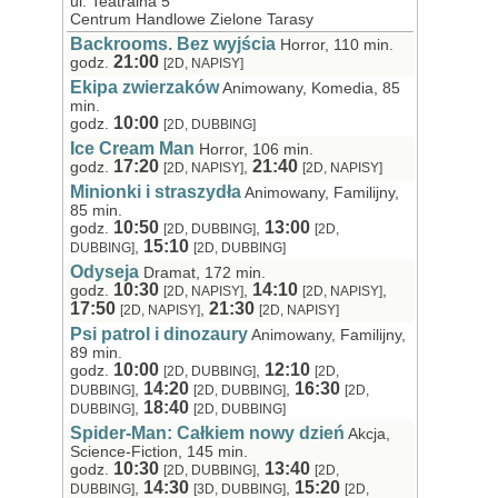
ul. Teatralna 5
Centrum Handlowe Zielone Tarasy
Backrooms. Bez wyjścia
Horror, 110 min.
21:00
godz.
[2D, NAPISY]
Ekipa zwierzaków
Animowany, Komedia, 85
min.
10:00
godz.
[2D, DUBBING]
Ice Cream Man
Horror, 106 min.
17:20
21:40
godz.
,
[2D, NAPISY]
[2D, NAPISY]
Minionki i straszydła
Animowany, Familijny,
85 min.
10:50
13:00
godz.
,
[2D, DUBBING]
[2D,
15:10
,
DUBBING]
[2D, DUBBING]
Odyseja
Dramat, 172 min.
10:30
14:10
godz.
,
,
[2D, NAPISY]
[2D, NAPISY]
17:50
21:30
,
[2D, NAPISY]
[2D, NAPISY]
Psi patrol i dinozaury
Animowany, Familijny,
89 min.
10:00
12:10
godz.
,
[2D, DUBBING]
[2D,
14:20
16:30
,
,
DUBBING]
[2D, DUBBING]
[2D,
18:40
,
DUBBING]
[2D, DUBBING]
Spider-Man: Całkiem nowy dzień
Akcja,
Science-Fiction, 145 min.
10:30
13:40
godz.
,
[2D, DUBBING]
[2D,
14:30
15:20
,
,
DUBBING]
[3D, DUBBING]
[2D,