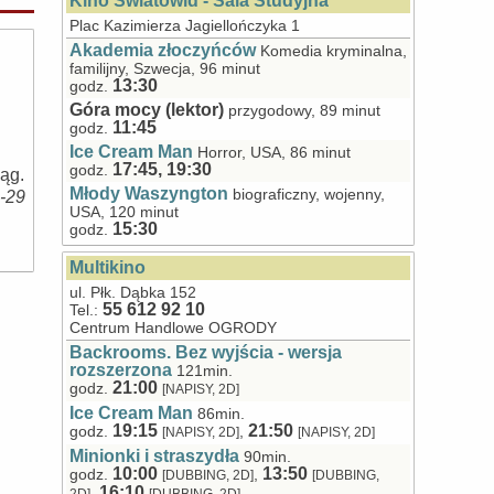
Kino Światowid - Sala Studyjna
Plac Kazimierza Jagiellończyka 1
Akademia złoczyńców
Komedia kryminalna,
familijny, Szwecja, 96 minut
13:30
godz.
Góra mocy (lektor)
przygodowy, 89 minut
11:45
godz.
Ice Cream Man
Horror, USA, 86 minut
17:45, 19:30
godz.
ląg.
Młody Waszyngton
biograficzny, wojenny,
8-29
USA, 120 minut
15:30
godz.
Multikino
ul. Płk. Dąbka 152
55 612 92 10
Tel.:
Centrum Handlowe OGRODY
Backrooms. Bez wyjścia - wersja
rozszerzona
121min.
21:00
godz.
[NAPISY, 2D]
Ice Cream Man
86min.
19:15
21:50
godz.
,
[NAPISY, 2D]
[NAPISY, 2D]
Minionki i straszydła
90min.
10:00
13:50
godz.
,
[DUBBING, 2D]
[DUBBING,
16:10
,