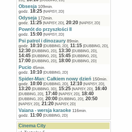
2D]
[DUBBING, 2D]
Obsesja
109min.
18:25
godz.
[NAPISY, 2D]
Odyseja
172min.
11:25
20:20
godz.
,
[NAPISY, 2D]
[NAPISY, 2D]
Powrót do przyszłości II
15:00
godz.
[NAPISY, 2D]
Psi patrol i dinozaury
89min.
10:10
11:15
godz.
,
,
[DUBBING, 2D]
[DUBBING, 2D]
12:30
13:30
,
,
[DUBBING, 2D]
[DUBBING, 2D]
14:45
15:45
,
,
[DUBBING, 2D]
[DUBBING, 2D]
17:00
18:00
,
[DUBBING, 2D]
[DUBBING, 2D]
Pucio
45min.
10:10
godz.
[DUBBING, 2D]
Spider-Man: Całkiem nowy dzień
150min.
10:00
12:10
godz.
,
,
[DUBBING, 2D]
[NAPISY, 2D]
13:20
15:25
16:40
,
,
[DUBBING, 3D]
[NAPISY, 2D]
17:40
18:40
,
,
[DUBBING, 2D]
[NAPISY, 2D]
20:00
20:50
,
,
[DUBBING, 2D]
[DUBBING, 2D]
21:20
,
[NAPISY, 2D]
[NAPISY, 2D]
Vaiana - wersja karaoke
116min.
11:00
godz.
[DUBBING, 2D]
Cinema City