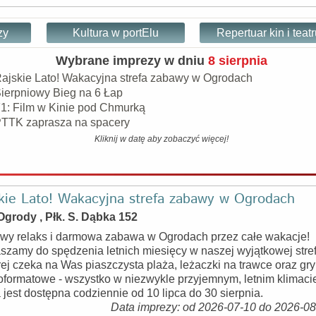
zy
Kultura w portElu
Repertuar kin i teat
Wybrane imprezy w dniu
8 sierpnia
ajskie Lato! Wakacyjna strefa zabawy w Ogrodach
ierpniowy Bieg na 6 Łap
1: Film w Kinie pod Chmurką
TTK zaprasza na spacery
Kliknij w datę aby zobaczyć więcej!
kie Lato! Wakacyjna strefa zabawy w Ogrodach
Ogrody , Płk. S. Dąbka 152
wy relaks i darmowa zabawa w Ogrodach przez całe wakacje!
szamy do spędzenia letnich miesięcy w naszej wyjątkowej stref
rej czeka na Was piaszczysta plaża, leżaczki na trawce oraz gry
oformatowe - wszystko w niezwykle przyjemnym, letnim klimaci
a jest dostępna codziennie od 10 lipca do 30 sierpnia.
Data imprezy: od 2026-07-10 do 2026-0