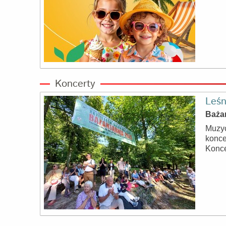
Koncerty
Leśn
Baża
Muzyc
konce
Konce