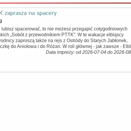
 zaprasza na spacery
g
i lubisz spacerować, to nie możesz przegapić cotygodniowych
skich „Sobót z przewodnikiem PTTK”. W te wakacje elbląscy
odnicy zaproszą także na rejs z Ostródy do Starych Jabłonek,
czkę do Aniołowa i do Różan. W roli głównej - jak zawsze - Elb
Data imprezy: od 2026-07-04 do 2026-0