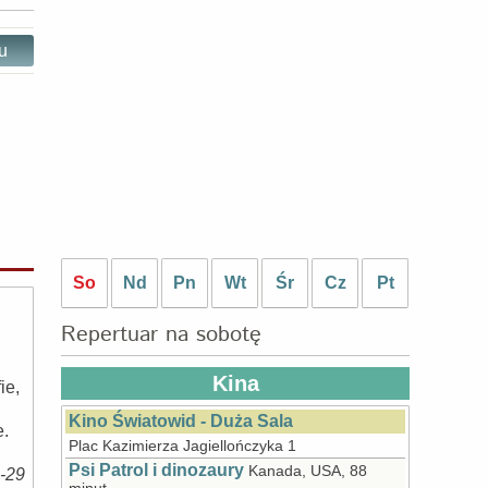
ru
So
Nd
Pn
Wt
Śr
Cz
Pt
Repertuar na sobotę
Kina
ie,
Kino Światowid - Duża Sala
e.
Plac Kazimierza Jagiellończyka 1
Psi Patrol i dinozaury
Kanada, USA, 88
8-29