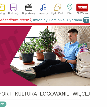
alog
Rozkłady
Repertuary
Imprezy
Hyde Park
Plan
NaWynos
niehandlowa niedz.)
, imieniny Dominika, Cypriana
8
PORT
KULTURA
LOGOWANIE
WIĘCEJ
ezę