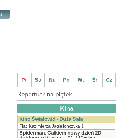
ru
Pt
So
Nd
Pn
Wt
Śr
Cz
Repertuar na piątek
Kina
Kino Światowid - Duża Sala
Plac Kazimierza Jagiellończyka 1
Spiderman. Całkiem nowy dzień 2D
dubbing