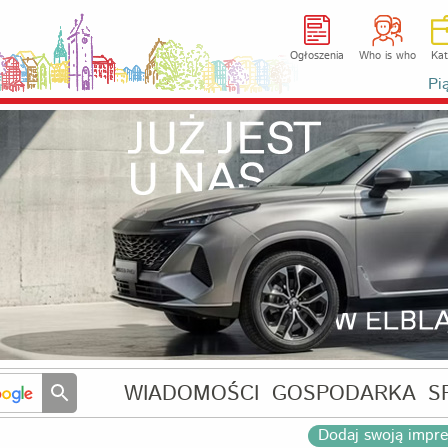
Ogłoszenia
Who is who
Kat
Pi
WIADOMOŚCI
GOSPODARKA
S
Dodaj swoją impr