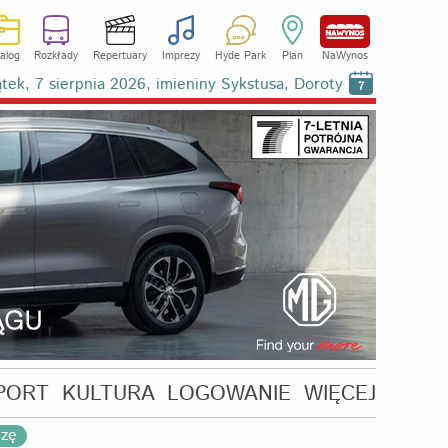
alog
Rozkłady
Repertuary
Imprezy
Hyde Park
Plan
NaWynos
ątek, 7 sierpnia 2026, imieniny Sykstusa, Doroty
7
PORT
KULTURA
LOGOWANIE
WIĘCEJ
ezę