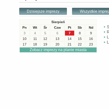
Dzisiejsze imprezy
Wszystkie impre
Sierpień
S
Pn
Wt
Śr
Czw
Pt
Sb
Nd
R
3
4
5
6
7
8
9
L
10
11
12
13
14
15
16
L
17
18
19
20
21
22
23
Zobacz imprezy na planie miasta