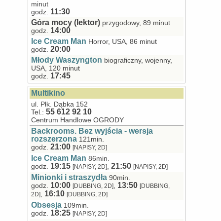
minut
11:30
godz.
Góra mocy (lektor)
przygodowy, 89 minut
14:00
godz.
Ice Cream Man
Horror, USA, 86 minut
20:00
godz.
Młody Waszyngton
biograficzny, wojenny,
USA, 120 minut
17:45
godz.
Multikino
ul. Płk. Dąbka 152
55 612 92 10
Tel.:
Centrum Handlowe OGRODY
Backrooms. Bez wyjścia - wersja
rozszerzona
121min.
21:00
godz.
[NAPISY, 2D]
Ice Cream Man
86min.
19:15
21:50
godz.
,
[NAPISY, 2D]
[NAPISY, 2D]
Minionki i straszydła
90min.
10:00
13:50
godz.
,
[DUBBING, 2D]
[DUBBING,
16:10
,
2D]
[DUBBING, 2D]
Obsesja
109min.
18:25
godz.
[NAPISY, 2D]