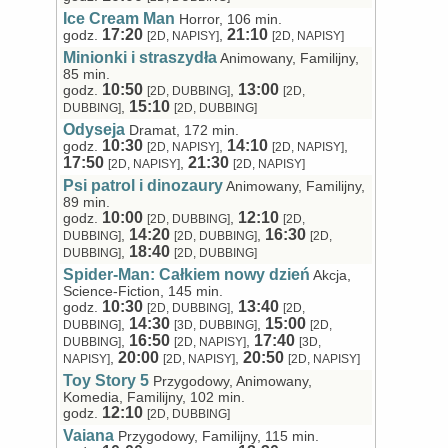
Ice Cream Man
Horror, 106 min.
17:20
21:10
godz.
,
[2D, NAPISY]
[2D, NAPISY]
Minionki i straszydła
Animowany, Familijny,
85 min.
10:50
13:00
godz.
,
[2D, DUBBING]
[2D,
15:10
,
DUBBING]
[2D, DUBBING]
Odyseja
Dramat, 172 min.
10:30
14:10
godz.
,
,
[2D, NAPISY]
[2D, NAPISY]
17:50
21:30
,
[2D, NAPISY]
[2D, NAPISY]
Psi patrol i dinozaury
Animowany, Familijny,
89 min.
10:00
12:10
godz.
,
[2D, DUBBING]
[2D,
14:20
16:30
,
,
DUBBING]
[2D, DUBBING]
[2D,
18:40
,
DUBBING]
[2D, DUBBING]
Spider-Man: Całkiem nowy dzień
Akcja,
Science-Fiction, 145 min.
10:30
13:40
godz.
,
[2D, DUBBING]
[2D,
14:30
15:00
,
,
DUBBING]
[3D, DUBBING]
[2D,
16:50
17:40
,
,
DUBBING]
[2D, NAPISY]
[3D,
20:00
20:50
,
,
NAPISY]
[2D, NAPISY]
[2D, NAPISY]
Toy Story 5
Przygodowy, Animowany,
Komedia, Familijny, 102 min.
12:10
godz.
[2D, DUBBING]
Vaiana
Przygodowy, Familijny, 115 min.