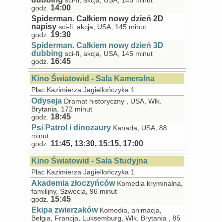
sci-fi, akcja, USA, 145 minut
14:00
godz.
Spiderman. Całkiem nowy dzień 2D
napisy
sci-fi, akcja, USA, 145 minut
19:30
godz.
Spiderman. Całkiem nowy dzień 3D
dubbing
sci-fi, akcja, USA, 145 minut
16:45
godz.
Kino Światowid - Sala Kameralna
Plac Kazimierza Jagiellończyka 1
Odyseja
Dramat historyczny , USA, Wlk.
Brytania, 172 minut
18:45
godz.
Psi Patrol i dinozaury
Kanada, USA, 88
minut
11:45, 13:30, 15:15, 17:00
godz.
Kino Światowid - Sala Studyjna
Plac Kazimierza Jagiellończyka 1
Akademia złoczyńców
Komedia kryminalna,
familijny, Szwecja, 96 minut
15:45
godz.
Ekipa zwierzaków
Komedia, animacja,
Belgia, Francja, Luksemburg, Wlk. Brytania , 85