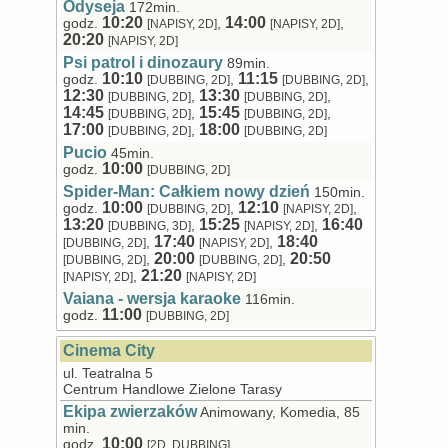
Odyseja
172min.
10:20
14:00
godz.
,
,
[NAPISY, 2D]
[NAPISY, 2D]
20:20
[NAPISY, 2D]
Psi patrol i dinozaury
89min.
10:10
11:15
godz.
,
,
[DUBBING, 2D]
[DUBBING, 2D]
12:30
13:30
,
,
[DUBBING, 2D]
[DUBBING, 2D]
14:45
15:45
,
,
[DUBBING, 2D]
[DUBBING, 2D]
17:00
18:00
,
[DUBBING, 2D]
[DUBBING, 2D]
Pucio
45min.
10:00
godz.
[DUBBING, 2D]
Spider-Man: Całkiem nowy dzień
150min.
10:00
12:10
godz.
,
,
[DUBBING, 2D]
[NAPISY, 2D]
13:20
15:25
16:40
,
,
[DUBBING, 3D]
[NAPISY, 2D]
17:40
18:40
,
,
[DUBBING, 2D]
[NAPISY, 2D]
20:00
20:50
,
,
[DUBBING, 2D]
[DUBBING, 2D]
21:20
,
[NAPISY, 2D]
[NAPISY, 2D]
Vaiana - wersja karaoke
116min.
11:00
godz.
[DUBBING, 2D]
Cinema City
ul. Teatralna 5
Centrum Handlowe Zielone Tarasy
Ekipa zwierzaków
Animowany, Komedia, 85
min.
10:00
godz.
[2D, DUBBING]