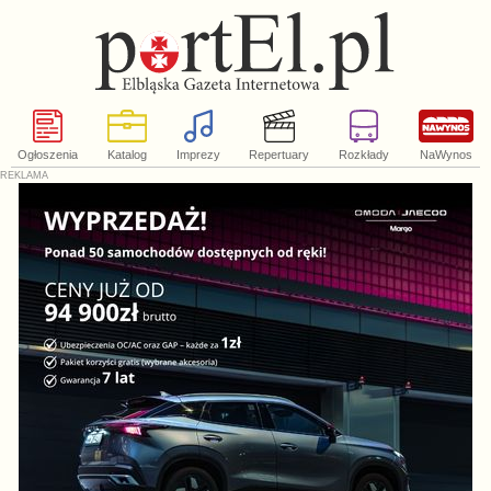
Ogłoszenia
Katalog
Imprezy
Repertuary
Rozkłady
NaWynos