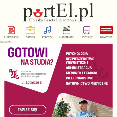
Ogłoszenia
Katalog
Imprezy
Repertuary
Rozkłady
NaWynos