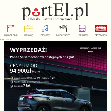
Ogłoszenia
Katalog
Imprezy
Repertuary
Rozkłady
NaWynos