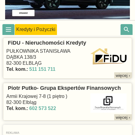
Kredyty i Pożyczki
FiDU - Nieruchomości Kredyty
PUŁKOWNIKA STANISŁAWA
DĄBKA 138/3
82-300 ELBLĄG
Tel. kom.:
511 151 711
więcej ›
Piotr Putko- Grupa Ekspertów Finansowych
Armii Krajowej 7-8 (1 piętro )
82-300 Elbląg
Tel. kom.:
602 573 522
więcej ›