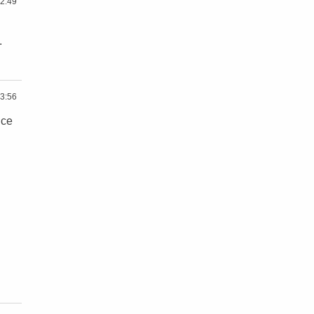
2:49
.
3:56
Ice