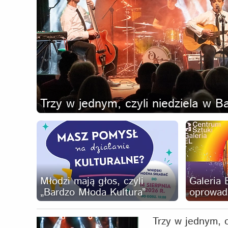
Trzy w jednym, czyli niedziela w B
Młodzi mają głos, czyli
Galeria 
„Bardzo Młoda Kultura”
oprowadz
Trzy w jednym, c