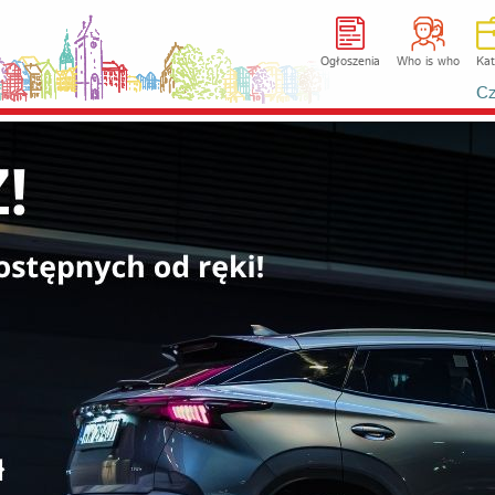
Ogłoszenia
Who is who
Kat
Cz