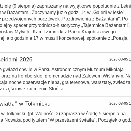
dzielę (9 sierpnia) zapraszamy na wyjątkowe popołudnie z Letn
 Bażantarni. Zaczynamy już o godz. 14 w „Galerii w lesie”
 przedwojennych pocztówek „Pozdrowienia z Bażantarni”. Po
lejny spacer przyrodniczo-historyczny „Tajemnice Bażantarni”,
rosław Mytych i Kamil Zimnicki z Parku Krajobrazowego
j, a o godzinie 17 w muszli koncertowej, spotkanie z „Poezją
seidami 2026
2026-08-05 1
e gwiazd chwile w Parku Astronomicznym Muzeum Mikołaja
 oraz na fromborskiej promenadzie nad Zalewem Wiślanym. N
ają nocne obserwacje nieba, gra terenowa, warsztaty, zwiedza
z częściowe zaćmienie Słońca!
wiatła" w Tolkmicku
2026-08-05 1
 Tolkmicku (pl. Wolności 3) zaprasza w środę 5 sierpnia na
a Nowaka pod tytułem "W przestrzeni światła". Początek o god