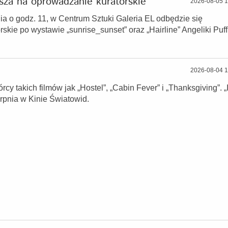
asza na oprowadzanie kuratorskie
2026-08-05 1
nia o godz. 11, w Centrum Sztuki Galeria EL odbędzie się
skie po wystawie „sunrise_sunset” oraz „Hairline” Angeliki Puff
2026-08-04 1
cy takich filmów jak „Hostel”, „Cabin Fever” i „Thanksgiving”. „
rpnia w Kinie Światowid.