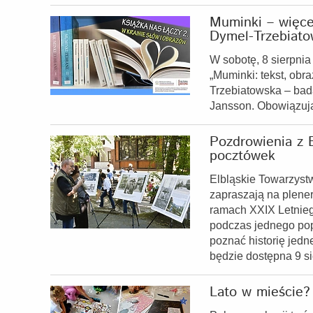
Muminki – więcej
Dymel-Trzebiato
W sobotę, 8 sierpni
„Muminki: tekst, obr
Trzebiatowska – bada
Jansson. Obowiązują
Pozdrowienia z 
pocztówek
Elbląskie Towarzyst
zapraszają na plene
ramach XXIX Letnieg
podczas jednego pop
poznać historię jed
będzie dostępna 9 s
Lato w mieście? 