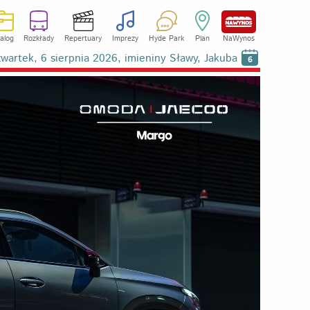
alog
Rozkłady
Repertuary
Imprezy
Hyde Park
Plan
NaWynos
wartek, 6 sierpnia 2026, imieniny Sławy, Jakuba
6