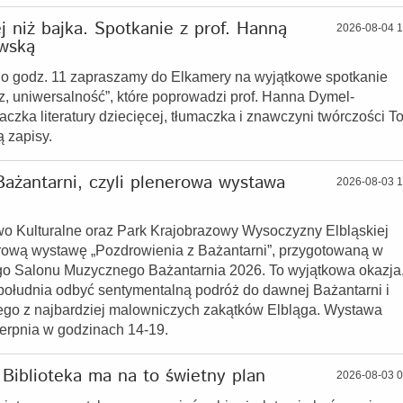
 niż bajka. Spotkanie z prof. Hanną
2026-08-04 1
wską
a o godz. 11 zapraszamy do Elkamery na wyjątkowe spotkanie
az, uniwersalność”, które poprowadzi prof. Hanna Dymel-
czka literatury dziecięcej, tłumaczka i znawczyni twórczości T
 zapisy.
Bażantarni, czyli plenerowa wystawa
2026-08-03 1
wo Kulturalne oraz Park Krajobrazowy Wysoczyzny Elbląskiej
rową wystawę „Pozdrowienia z Bażantarni”, przygotowaną w
o Salonu Muzycznego Bażantarnia 2026. To wyjątkowa okazja,
ołudnia odbyć sentymentalną podróż do dawnej Bażantarni i
nego z najbardziej malowniczych zakątków Elbląga. Wystawa
ierpnia w godzinach 14-19.
Biblioteka ma na to świetny plan
2026-08-03 0