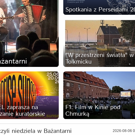
Spotkania z Perseidami 2
"W przestrzeni światła" w
ażantarni
Tolkmicku
EL zaprasza na
F1: Film w Kinie pod
anie kuratorskie
Chmurką
zyli niedziela w Bażantarni
2026-08-06 0