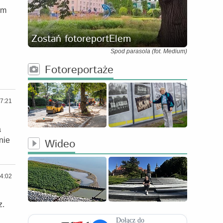
im
Zostań fotoreportElem
Spod parasola (fot. Medium)
Fotoreportaże
7:21
a
nie
Wideo
4:02
z.