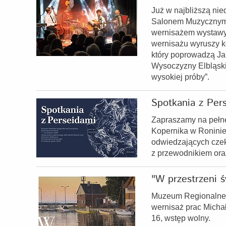
Już w najbliższą nie
Salonem Muzycznym w
wernisażem wystawy
wernisażu wyruszy ko
który poprowadzą Ja
Wysoczyzny Elbląskie
wysokiej próby”.
Spotkania z Per
Zapraszamy na pełn
Kopernika w Roninie
odwiedzających czek
z przewodnikiem ora
"W przestrzeni ś
Muzeum Regionalne w
wernisaż prac Michał
16, wstęp wolny.