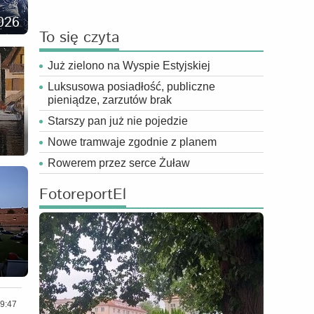
026
To się czyta
Już zielono na Wyspie Estyjskiej
Luksusowa posiadłość, publiczne
pieniądze, zarzutów brak
Starszy pan już nie pojedzie
Nowe tramwaje zgodnie z planem
Rowerem przez serce Żuław
FotoreportEl
9:47