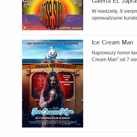
Galeria EL zapr
W niedzielę, 9 sierp
oprowadzanie kurator
Ice Cream Man
Najnowszy horror twór
Cream Man” od 7 sie