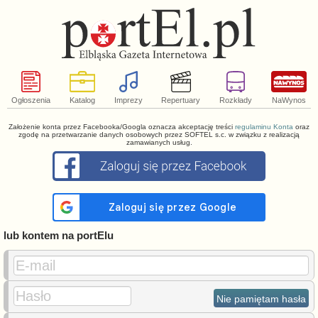
Ogłoszenia
Katalog
Imprezy
Repertuary
Rozkłady
NaWynos
Założenie konta przez Facebooka/Googla oznacza akceptację treści
regulaminu Konta
oraz
zgodę na przetwarzanie danych osobowych przez SOFTEL s.c. w związku z realizacją
zamawianych usług.
lub kontem na portElu
E-mail
Hasło
Nie pamiętam hasła