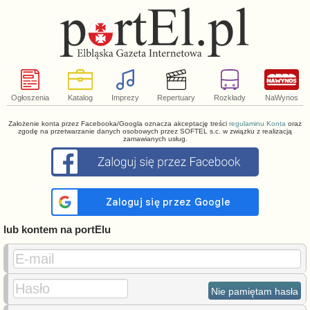
Ogłoszenia
Katalog
Imprezy
Repertuary
Rozkłady
NaWynos
Założenie konta przez Facebooka/Googla oznacza akceptację treści
regulaminu Konta
oraz
zgodę na przetwarzanie danych osobowych przez SOFTEL s.c. w związku z realizacją
zamawianych usług.
lub kontem na portElu
E-mail
Hasło
Nie pamiętam hasła