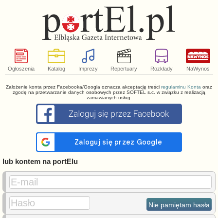
Ogłoszenia
Katalog
Imprezy
Repertuary
Rozkłady
NaWynos
Założenie konta przez Facebooka/Googla oznacza akceptację treści
regulaminu Konta
oraz
zgodę na przetwarzanie danych osobowych przez SOFTEL s.c. w związku z realizacją
zamawianych usług.
lub kontem na portElu
E-mail
Hasło
Nie pamiętam hasła