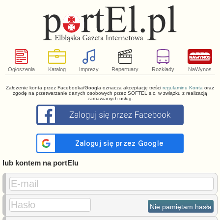
Ogłoszenia
Katalog
Imprezy
Repertuary
Rozkłady
NaWynos
Założenie konta przez Facebooka/Googla oznacza akceptację treści
regulaminu Konta
oraz
zgodę na przetwarzanie danych osobowych przez SOFTEL s.c. w związku z realizacją
zamawianych usług.
lub kontem na portElu
E-mail
Hasło
Nie pamiętam hasła