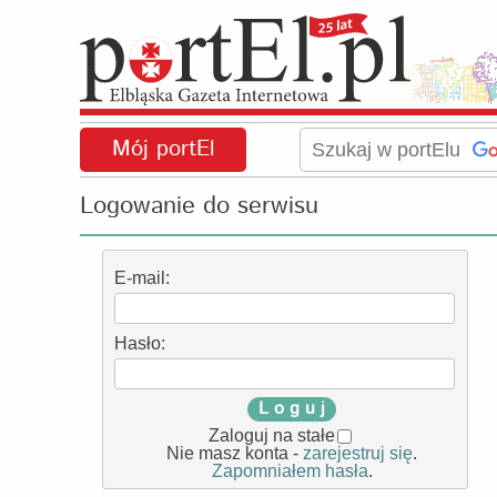
Mój portEl
Logowanie do serwisu
E-mail:
Hasło:
L o g u j
Zaloguj na stałe
Nie masz konta -
zarejestruj się
.
Zapomniałem hasła
.