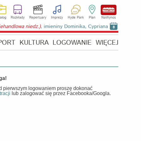
alog
Rozkłady
Repertuary
Imprezy
Hyde Park
Plan
NaWynos
niehandlowa niedz.)
, imieniny Dominika, Cypriana
8
PORT
KULTURA
LOGOWANIE
WIĘCEJ
ga!
d pierwszym logowaniem proszę dokonać
tracji
lub zalogować się przez Facebooka/Googla.