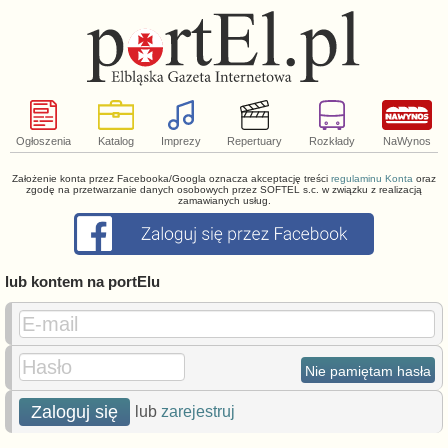
Ogłoszenia
Katalog
Imprezy
Repertuary
Rozkłady
NaWynos
Założenie konta przez Facebooka/Googla oznacza akceptację treści
regulaminu Konta
oraz
zgodę na przetwarzanie danych osobowych przez SOFTEL s.c. w związku z realizacją
zamawianych usług.
lub kontem na portElu
E-mail
Hasło
Nie pamiętam hasła
Zaloguj się
lub
zarejestruj