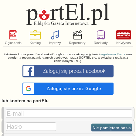
Ogłoszenia
Katalog
Imprezy
Repertuary
Rozkłady
NaWynos
Założenie konta przez Facebooka/Googla oznacza akceptację treści
regulaminu Konta
oraz
zgodę na przetwarzanie danych osobowych przez SOFTEL s.c. w związku z realizacją
zamawianych usług.
lub kontem na portElu
E-mail
Hasło
Nie pamiętam hasła