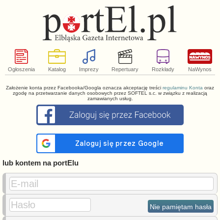
Ogłoszenia
Katalog
Imprezy
Repertuary
Rozkłady
NaWynos
Założenie konta przez Facebooka/Googla oznacza akceptację treści
regulaminu Konta
oraz
zgodę na przetwarzanie danych osobowych przez SOFTEL s.c. w związku z realizacją
zamawianych usług.
lub kontem na portElu
E-mail
Hasło
Nie pamiętam hasła