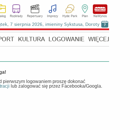
alog
Rozkłady
Repertuary
Imprezy
Hyde Park
Plan
NaWynos
ątek, 7 sierpnia 2026, imieniny Sykstusa, Doroty
7
PORT
KULTURA
LOGOWANIE
WIĘCEJ
ga!
d pierwszym logowaniem proszę dokonać
tracji
lub zalogować się przez Facebooka/Googla.