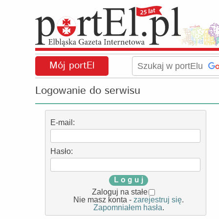
Mój portEl
Logowanie do serwisu
E-mail:
Hasło:
L o g u j
Zaloguj na stałe
Nie masz konta -
zarejestruj się
.
Zapomniałem hasła
.