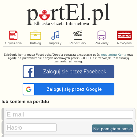
Ogłoszenia
Katalog
Imprezy
Repertuary
Rozkłady
NaWynos
Założenie konta przez Facebooka/Googla oznacza akceptację treści
regulaminu Konta
oraz
zgodę na przetwarzanie danych osobowych przez SOFTEL s.c. w związku z realizacją
zamawianych usług.
lub kontem na portElu
E-mail
Hasło
Nie pamiętam hasła