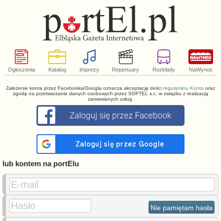
Ogłoszenia
Katalog
Imprezy
Repertuary
Rozkłady
NaWynos
Założenie konta przez Facebooka/Googla oznacza akceptację treści
regulaminu Konta
oraz
zgodę na przetwarzanie danych osobowych przez SOFTEL s.c. w związku z realizacją
zamawianych usług.
lub kontem na portElu
E-mail
Hasło
Nie pamiętam hasła