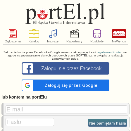
Ogłoszenia
Katalog
Imprezy
Repertuary
Rozkłady
NaWynos
Założenie konta przez Facebooka/Googla oznacza akceptację treści
regulaminu Konta
oraz
zgodę na przetwarzanie danych osobowych przez SOFTEL s.c. w związku z realizacją
zamawianych usług.
lub kontem na portElu
E-mail
Hasło
Nie pamiętam hasła