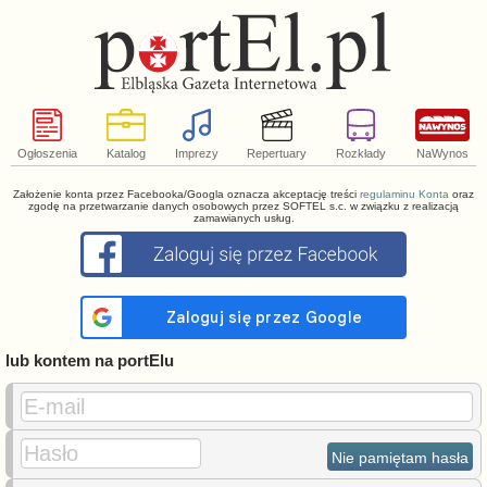
Ogłoszenia
Katalog
Imprezy
Repertuary
Rozkłady
NaWynos
Założenie konta przez Facebooka/Googla oznacza akceptację treści
regulaminu Konta
oraz
zgodę na przetwarzanie danych osobowych przez SOFTEL s.c. w związku z realizacją
zamawianych usług.
lub kontem na portElu
E-mail
Hasło
Nie pamiętam hasła