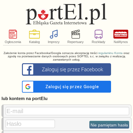
Ogłoszenia
Katalog
Imprezy
Repertuary
Rozkłady
NaWynos
Założenie konta przez Facebooka/Googla oznacza akceptację treści
regulaminu Konta
oraz
zgodę na przetwarzanie danych osobowych przez SOFTEL s.c. w związku z realizacją
zamawianych usług.
lub kontem na portElu
E-mail
Hasło
Nie pamiętam hasła