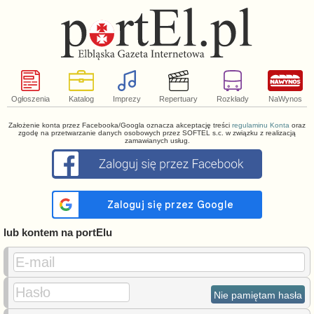
Ogłoszenia
Katalog
Imprezy
Repertuary
Rozkłady
NaWynos
Założenie konta przez Facebooka/Googla oznacza akceptację treści
regulaminu Konta
oraz
zgodę na przetwarzanie danych osobowych przez SOFTEL s.c. w związku z realizacją
zamawianych usług.
lub kontem na portElu
E-mail
Hasło
Nie pamiętam hasła