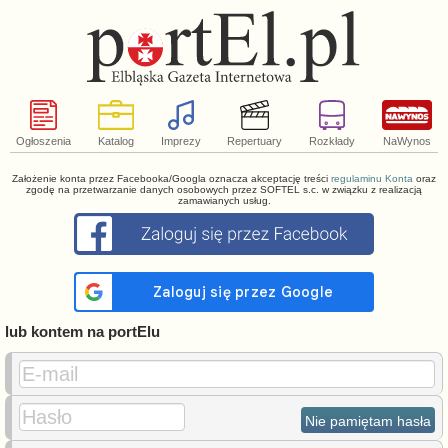
Ogłoszenia
Katalog
Imprezy
Repertuary
Rozkłady
NaWynos
Założenie konta przez Facebooka/Googla oznacza akceptację treści
regulaminu Konta
oraz
zgodę na przetwarzanie danych osobowych przez SOFTEL s.c. w związku z realizacją
zamawianych usług.
lub kontem na portElu
E-mail
Hasło
Nie pamiętam hasła