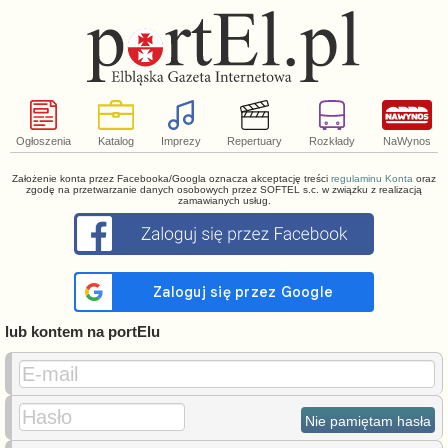
Ogłoszenia
Katalog
Imprezy
Repertuary
Rozkłady
NaWynos
Założenie konta przez Facebooka/Googla oznacza akceptację treści
regulaminu Konta
oraz
zgodę na przetwarzanie danych osobowych przez SOFTEL s.c. w związku z realizacją
zamawianych usług.
lub kontem na portElu
E-mail
Hasło
Nie pamiętam hasła