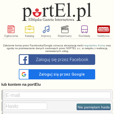
Ogłoszenia
Katalog
Imprezy
Repertuary
Rozkłady
NaWynos
Założenie konta przez Facebooka/Googla oznacza akceptację treści
regulaminu Konta
oraz
zgodę na przetwarzanie danych osobowych przez SOFTEL s.c. w związku z realizacją
zamawianych usług.
lub kontem na portElu
E-mail
Hasło
Nie pamiętam hasła