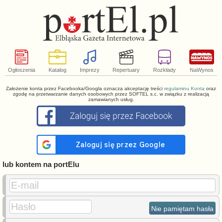
Ogłoszenia
Katalog
Imprezy
Repertuary
Rozkłady
NaWynos
Założenie konta przez Facebooka/Googla oznacza akceptację treści
regulaminu Konta
oraz
zgodę na przetwarzanie danych osobowych przez SOFTEL s.c. w związku z realizacją
zamawianych usług.
lub kontem na portElu
E-mail
Hasło
Nie pamiętam hasła