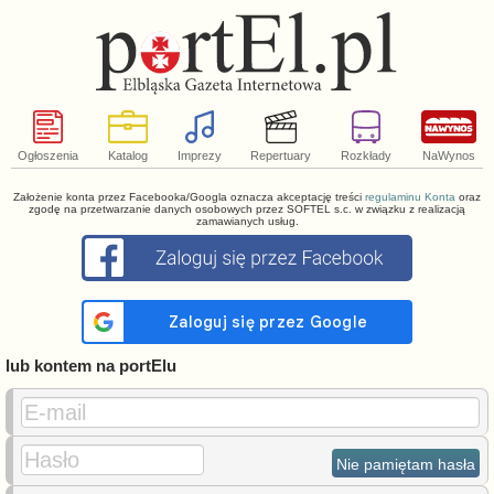
Ogłoszenia
Katalog
Imprezy
Repertuary
Rozkłady
NaWynos
Założenie konta przez Facebooka/Googla oznacza akceptację treści
regulaminu Konta
oraz
zgodę na przetwarzanie danych osobowych przez SOFTEL s.c. w związku z realizacją
zamawianych usług.
lub kontem na portElu
E-mail
Hasło
Nie pamiętam hasła