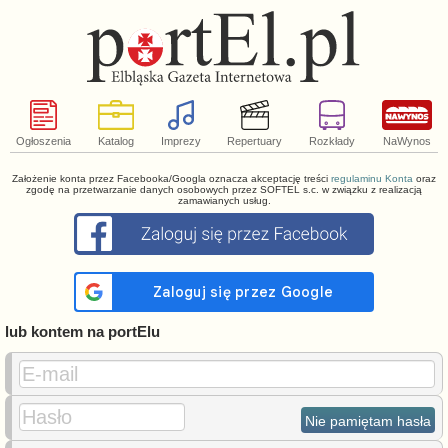
Ogłoszenia
Katalog
Imprezy
Repertuary
Rozkłady
NaWynos
Założenie konta przez Facebooka/Googla oznacza akceptację treści
regulaminu Konta
oraz
zgodę na przetwarzanie danych osobowych przez SOFTEL s.c. w związku z realizacją
zamawianych usług.
lub kontem na portElu
E-mail
Hasło
Nie pamiętam hasła