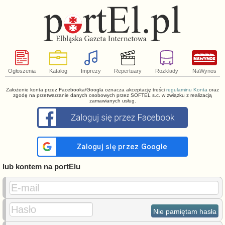
Ogłoszenia
Katalog
Imprezy
Repertuary
Rozkłady
NaWynos
Założenie konta przez Facebooka/Googla oznacza akceptację treści
regulaminu Konta
oraz
zgodę na przetwarzanie danych osobowych przez SOFTEL s.c. w związku z realizacją
zamawianych usług.
lub kontem na portElu
E-mail
Hasło
Nie pamiętam hasła