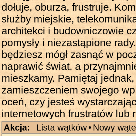
dołuje, oburza, frustruje. Kom
służby miejskie, telekomunika
architekci i budowniczowie c
pomysły i niezastąpione rady.
będziesz mógł zasnąć w pocz
naprawić świat, a przynajmnie
mieszkamy. Pamiętaj jednak,
zamieszczeniem swojego wpis
oceń, czy jesteś wystarczają
internetowych frustratów lub
Akcja:
Lista wątków
•
Nowy wąte