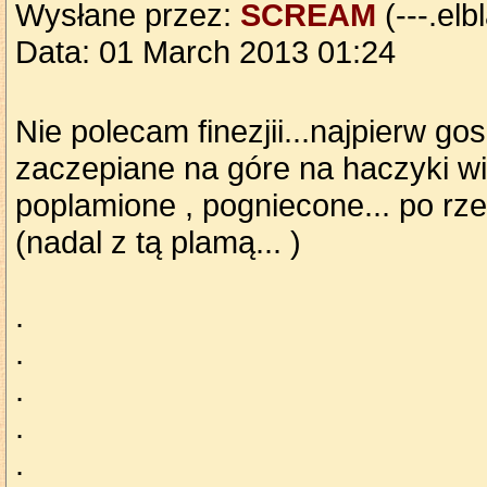
Wysłane przez:
SCREAM
(---.elb
Data: 01 March 2013 01:24
Nie polecam finezjii...najpierw g
zaczepiane na góre na haczyki wi
poplamione , pogniecone... po rz
(nadal z tą plamą... )
.
.
.
.
.