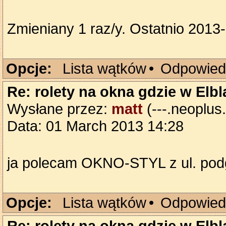
Zmieniany 1 raz/y. Ostatnio 201
Opcje:
Lista wątków
•
Odpowied
Re: rolety na okna gdzie w Elb
Wysłane przez:
matt
(---.neoplus.
Data: 01 March 2013 14:28
ja polecam OKNO-STYL z ul. pod
Opcje:
Lista wątków
•
Odpowied
Re: rolety na okna gdzie w Elb