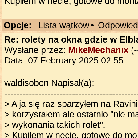
Kupiłem w necie, gotowe do mont
Opcje:
Lista wątków
•
Odpowied
Re: rolety na okna gdzie w Elb
Wysłane przez:
MikeMechanix
(-
Data: 07 February 2025 02:55
waldisobon Napisał(a):
-------------------------------------------
> A ja się raz sparzyłem na Ravini
> korzystałem ale ostatnio "nie m
> wykonania takich rolet".
> Kupiłem w necie, gotowe do mo