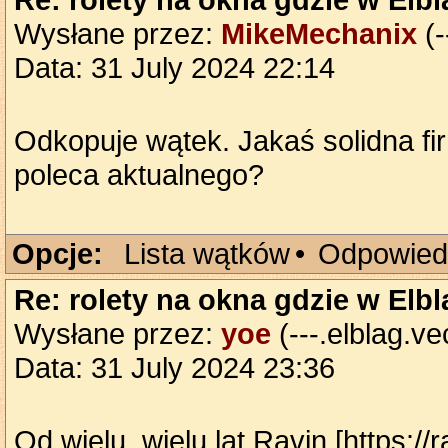
Wysłane przez:
MikeMechanix
(-
Data: 31 July 2024 22:14
Odkopuje wątek. Jakaś solidna fir
poleca aktualnego?
Opcje:
Lista wątków
•
Odpowied
Re: rolety na okna gdzie w Elb
Wysłane przez:
yoe
(---.elblag.ve
Data: 31 July 2024 23:36
Od wielu, wielu lat Ravin [https://ra