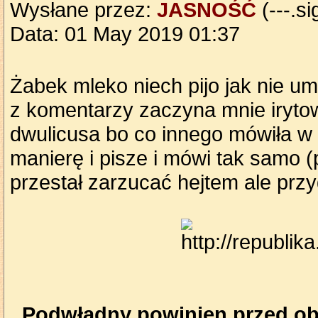
Wysłane przez:
JASNOŚĆ
(---.si
Data: 01 May 2019 01:37
Żabek mleko niech pijo jak nie um
z komentarzy zaczyna mnie irytow
dwulicusa bo co innego mówiła w
manierę i pisze i mówi tak samo (
przestał zarzucać hejtem ale prz
Podwładny powinien przed obl