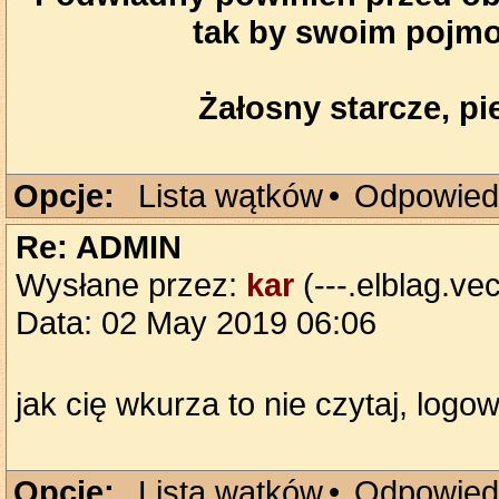
tak by swoim pojmo
Żałosny starcze, pie
Opcje:
Lista wątków
•
Odpowied
Re: ADMIN
Wysłane przez:
kar
(---.elblag.vec
Data: 02 May 2019 06:06
jak cię wkurza to nie czytaj, log
Opcje:
Lista wątków
•
Odpowied