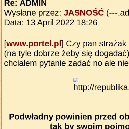
Re: ADMIN
Wysłane przez:
JASNOŚĆ
(---.ad
Data: 13 April 2022 18:26
[
www.portel.pl
] Czy pan strażak 
(na tyle dobrze żeby się dogadać) 
chciałem pytanie zadać no ale ni
Podwładny powinien przed obl
tak by swoim pojmo