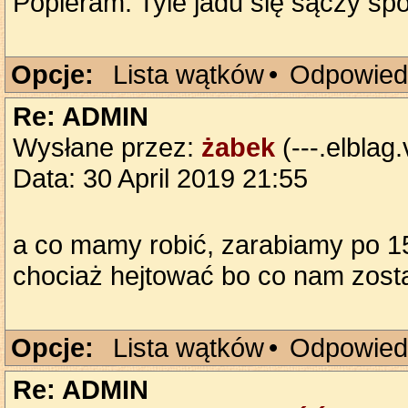
Popieram. Tyle jadu się sączy spo
Opcje:
Lista wątków
•
Odpowied
Re: ADMIN
Wysłane przez:
żabek
(---.elblag.
Data: 30 April 2019 21:55
a co mamy robić, zarabiamy po 1
chociaż hejtować bo co nam zosta
Opcje:
Lista wątków
•
Odpowied
Re: ADMIN