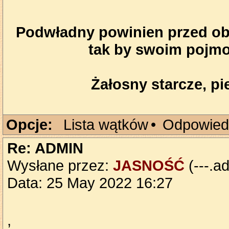
Podwładny powinien przed obl
tak by swoim pojmo
Żałosny starcze, pie
Opcje:
Lista wątków
•
Odpowied
Re: ADMIN
Wysłane przez:
JASNOŚĆ
(---.ad
Data: 25 May 2022 16:27
,