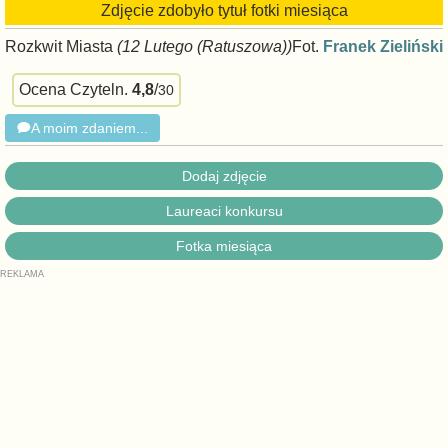
Zdjęcie zdobyło tytuł fotki miesiąca
Rozkwit Miasta
(12 Lutego (Ratuszowa))
Fot.
Franek Zieliński
Ocena Czyteln.
4,8
/
30
A moim zdaniem...
Dodaj zdjęcie
Laureaci konkursu
Fotka miesiąca