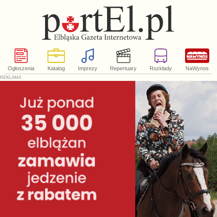
Ogłoszenia
Katalog
Imprezy
Repertuary
Rozkłady
NaWynos