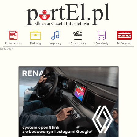
Ogłoszenia
Katalog
Imprezy
Repertuary
Rozkłady
NaWynos