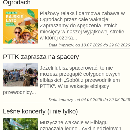
Ogrodach
Plażowy relaks i darmowa zabawa w
Ogrodach przez całe wakacje!
Zapraszamy do spędzenia letnich
miesięcy w naszej wyjątkowej strefie,
w której czeka...
Data imprezy: od 10.07.2026 do 29.08.202
PTTK zaprasza na spacery
Jeżeli lubisz spacerować, to nie
możesz przegapić cotygodniowych
elbląskich „Sobót z przewodnikiem
PTTK”. W te wakacje elbląscy
przewodnicy...
Data imprezy: od 04.07.2026 do 29.08.202
Leśne koncerty (i nie tylko)
Muzyczne wakacje w Elblągu
oznaczają jedno - cykl niedzielnych