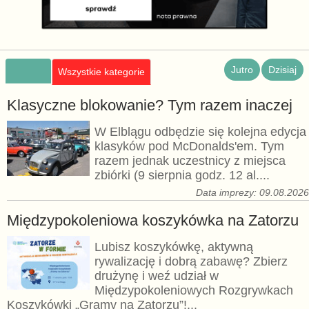
Jutro
Dzisiaj
Wszystkie kategorie
Klasyczne blokowanie? Tym razem inaczej
W Elblągu odbędzie się kolejna edycja
klasyków pod McDonalds'em. Tym
razem jednak uczestnicy z miejsca
zbiórki (9 sierpnia godz. 12 al....
Data imprezy: 09.08.202
Międzypokoleniowa koszykówka na Zatorzu
Lubisz koszykówkę, aktywną
rywalizację i dobrą zabawę? Zbierz
drużynę i weź udział w
Międzypokoleniowych Rozgrywkach
Koszykówki „Gramy na Zatorzu”!...