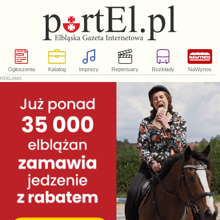
Ogłoszenia
Katalog
Imprezy
Repertuary
Rozkłady
NaWynos