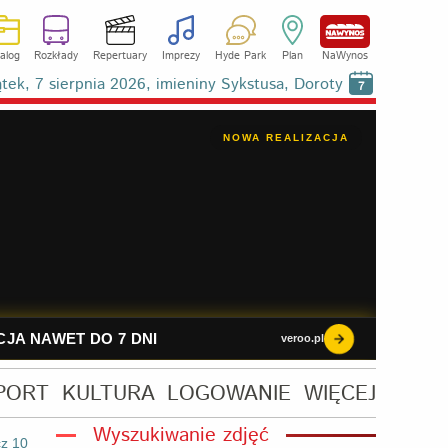
alog
Rozkłady
Repertuary
Imprezy
Hyde Park
Plan
NaWynos
ątek, 7 sierpnia 2026, imieniny Sykstusa, Doroty
7
PORT
KULTURA
LOGOWANIE
WIĘCEJ
Wyszukiwanie zdjęć
z 10