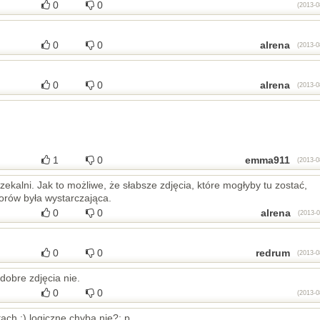
0
0
(2013-0
0
0
alrena
(2013-0
0
0
alrena
(2013-0
1
0
emma911
(2013-0
zekalni. Jak to możliwe, że słabsze zdjęcia, które mogłyby tu zostać,
rorów była wystarczająca.
0
0
alrena
(2013-0
0
0
redrum
(2013-0
dobre zdjęcia nie.
0
0
(2013-0
ach :) logiczne chyba nie?; p