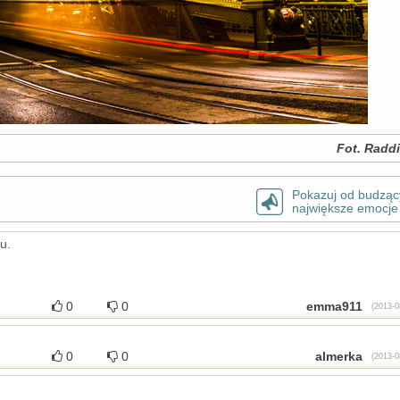
Fot. Radd
Pokazuj od budząc
największe emocje
u.
0
0
emma911
(2013-0
0
0
almerka
(2013-0