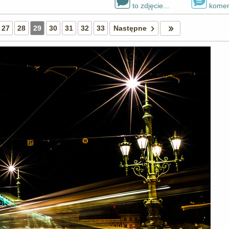
to zdjęcie...
komen
27
28
29
30
31
32
33
Następne