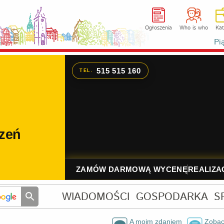
Ogłoszenia
Who is who
Kat
Pi
WIADOMOŚCI
GOSPODARKA
S
A moim zdaniem
Zobac