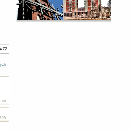
ik77
ych
8-05)
8-05)