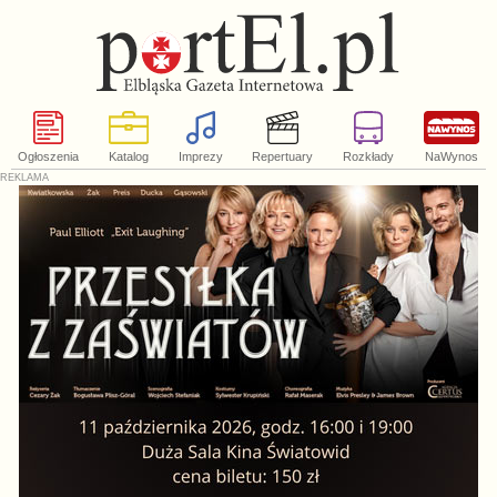
Ogłoszenia
Katalog
Imprezy
Repertuary
Rozkłady
NaWynos