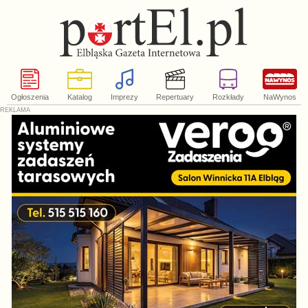
Ogłoszenia
Katalog
Imprezy
Repertuary
Rozkłady
NaWynos