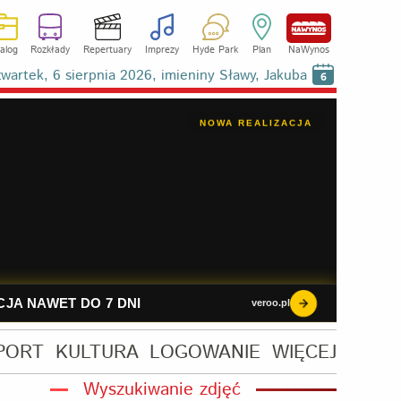
alog
Rozkłady
Repertuary
Imprezy
Hyde Park
Plan
NaWynos
wartek, 6 sierpnia 2026, imieniny Sławy, Jakuba
6
PORT
KULTURA
LOGOWANIE
WIĘCEJ
Wyszukiwanie zdjęć