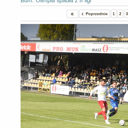
Bum. Olimpia spadła z II ligi
Poprzednie
1
2
3