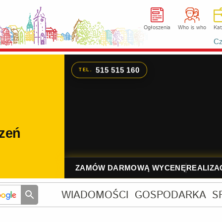
Ogłoszenia
Who is who
Kat
Cz
WIADOMOŚCI
GOSPODARKA
S