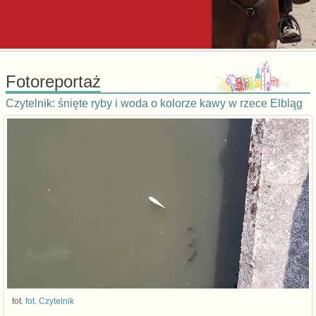
Fotoreportaż
Czytelnik: śnięte ryby i woda o kolorze kawy w rzece Elbląg
fot.
fot. Czytelnik