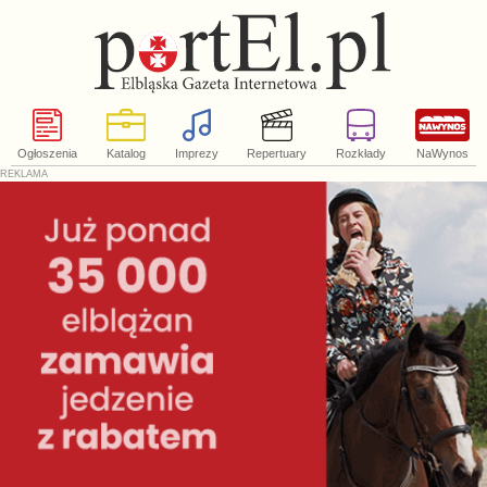
Ogłoszenia
Katalog
Imprezy
Repertuary
Rozkłady
NaWynos