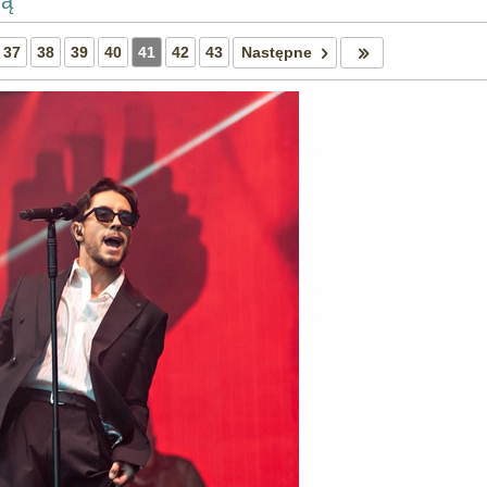
rą
37
38
39
40
41
42
43
Następne