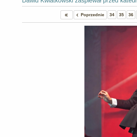
Dawid Kwiatkowski zaśpiewał przed kated
Poprzednie
34
35
36