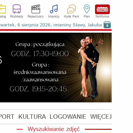
alog
Rozkłady
Repertuary
Imprezy
Hyde Park
Plan
NaWynos
wartek, 6 sierpnia 2026, imieniny Sławy, Jakuba
6
PORT
KULTURA
LOGOWANIE
WIĘCEJ
Wyszukiwanie zdjęć