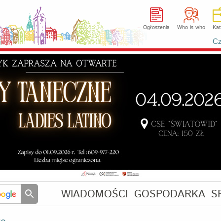
Ogłoszenia
Who is who
Kat
Cz
WIADOMOŚCI
GOSPODARKA
S