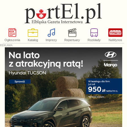
Ogłoszenia
Katalog
Imprezy
Repertuary
Rozkłady
NaWynos