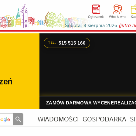
Ogłoszenia
Who is who
Kat
Sobota, 8 sierpnia 2026
(jutro 
WIADOMOŚCI
GOSPODARKA
S