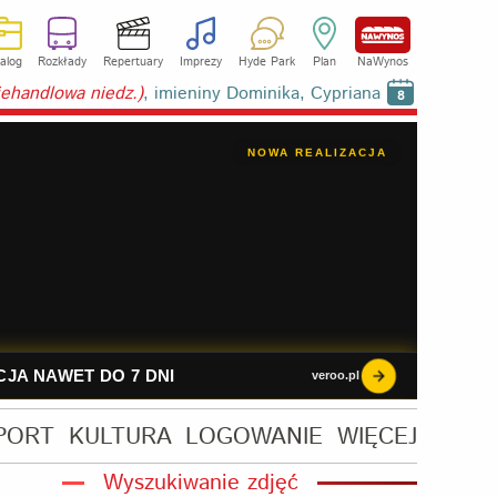
alog
Rozkłady
Repertuary
Imprezy
Hyde Park
Plan
NaWynos
niehandlowa niedz.)
, imieniny Dominika, Cypriana
8
PORT
KULTURA
LOGOWANIE
WIĘCEJ
Wyszukiwanie zdjęć