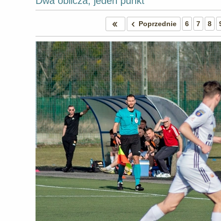
Dwa oblicza, jeden punkt
Poprzednie
6
7
8