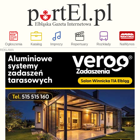
Ogłoszenia
Katalog
Imprezy
Repertuary
Rozkłady
NaWynos