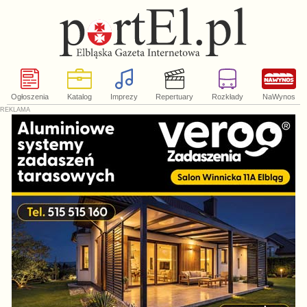
Ogłoszenia
Katalog
Imprezy
Repertuary
Rozkłady
NaWynos