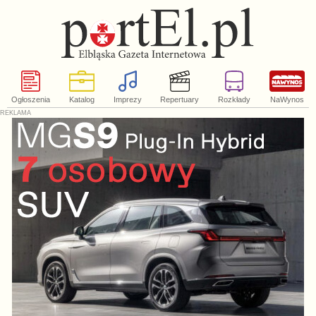
Ogłoszenia
Katalog
Imprezy
Repertuary
Rozkłady
NaWynos