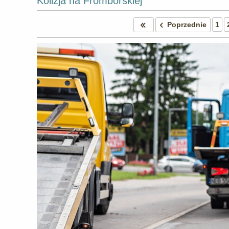
Kolizja na Fromborskiej
Poprzednie
1