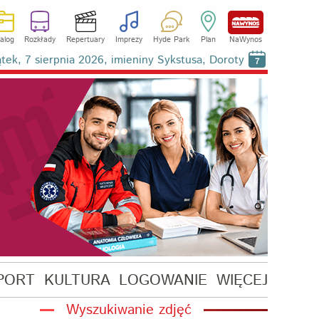
alog
Rozkłady
Repertuary
Imprezy
Hyde Park
Plan
NaWynos
ątek, 7 sierpnia 2026, imieniny Sykstusa, Doroty
7
PORT
KULTURA
LOGOWANIE
WIĘCEJ
Wyszukiwanie zdjęć