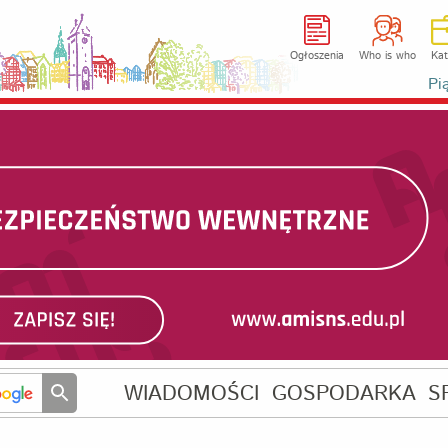
Ogłoszenia
Who is who
Kat
Pi
WIADOMOŚCI
GOSPODARKA
S