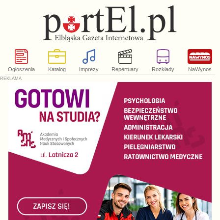
Ogłoszenia
Katalog
Imprezy
Repertuary
Rozkłady
NaWynos