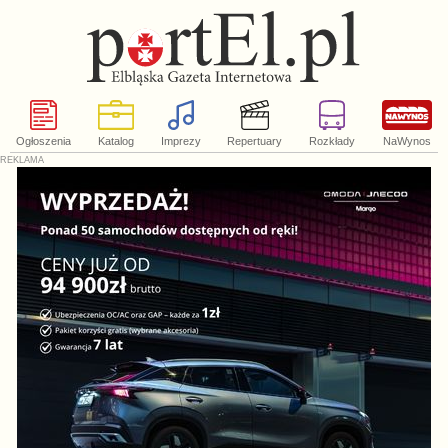
Ogłoszenia
Katalog
Imprezy
Repertuary
Rozkłady
NaWynos